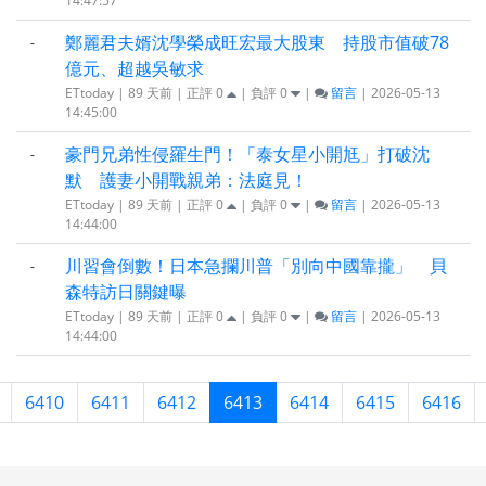
14:47:57
鄭麗君夫婿沈學榮成旺宏最大股東 持股市值破78
-
億元、超越吳敏求
ETtoday | 89 天前 | 正評
0
| 負評
0
|
留言
| 2026-05-13
14:45:00
豪門兄弟性侵羅生門！「泰女星小開尪」打破沈
-
默 護妻小開戰親弟：法庭見！
ETtoday | 89 天前 | 正評
0
| 負評
0
|
留言
| 2026-05-13
14:44:00
川習會倒數！日本急攔川普「別向中國靠攏」 貝
-
森特訪日關鍵曝
ETtoday | 89 天前 | 正評
0
| 負評
0
|
留言
| 2026-05-13
14:44:00
6410
6411
6412
6413
6414
6415
6416