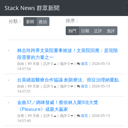
Stack News 群眾新聞
排序：
分類：
要聞
政治
熱門
日期
正評
負評
林志玲跨界文策院董事掀波！文策院回應：是現階
-
段需要的力量之一
自由 | 89 天前 | 正評
0
| 負評
0
|
留言
| 2026-05-13
14:57:54
台英續簽醫療合作協議 創新療法、癌症治理納重點
-
自由 | 89 天前 | 正評
0
| 負評
0
|
留言
| 2026-05-13
14:57:51
金曲37／媽咪發威！蔡依林入圍9項大獎
-
《Pleasure》成最大贏家
台視 | 89 天前 | 正評
0
| 負評
0
|
留言
| 2026-05-13
14:57:49