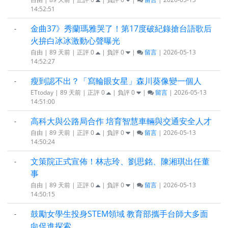
14:52:51
金曲37》秀蘭瑪雅哭了！第17度破紀錄搶台語歌后
-
火拚白冰冰激動心聲曝光
自由 | 89 天前 | 正評
0
| 負評
0
|
留言
| 2026-05-13
14:52:27
瘦到認不出？「寫輪眼女星」森川葵像變一個人
-
ETtoday | 89 天前 | 正評
0
| 負評
0
|
留言
| 2026-05-13
14:51:00
高科大與公路局合作 培育智慧車輛與交通安全人才
-
自由 | 89 天前 | 正評
0
| 負評
0
|
留言
| 2026-05-13
14:50:24
文策院正式宣佈！林志玲、劉思銘、陳湘琪出任董
-
事
自由 | 89 天前 | 正評
0
| 負評
0
|
留言
| 2026-05-13
14:50:15
鼓勵女學生投身STEM領域 教育部攜手台師大多面
-
向促進探索