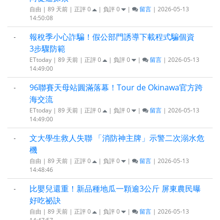
自由 | 89 天前 | 正評
0
| 負評
0
|
留言
| 2026-05-13
14:50:08
報稅季小心詐騙！假公部門誘導下載程式騙個資
-
3步驟防範
ETtoday | 89 天前 | 正評
0
| 負評
0
|
留言
| 2026-05-13
14:49:00
96聯賽天母站圓滿落幕！Tour de Okinawa官方跨
-
海交流
ETtoday | 89 天前 | 正評
0
| 負評
0
|
留言
| 2026-05-13
14:49:00
文大學生救人失聯 「消防神主牌」示警二次溺水危
-
機
自由 | 89 天前 | 正評
0
| 負評
0
|
留言
| 2026-05-13
14:48:46
比嬰兒還重！新品種地瓜一顆逾3公斤 屏東農民曝
-
好吃祕訣
自由 | 89 天前 | 正評
0
| 負評
0
|
留言
| 2026-05-13