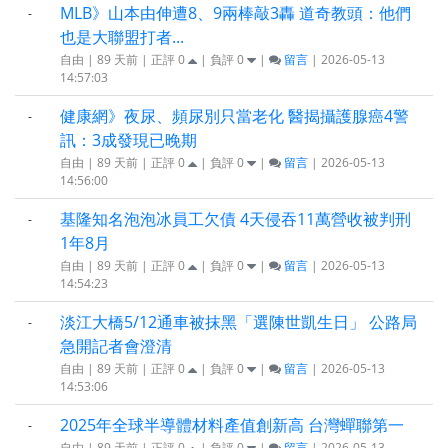
MLB》山本由伸遭8、9兩棒敲3轟 道奇教頭：他們
-
也是大聯盟打者...
自由 | 89 天前 | 正評
0
| 負評
0
|
留言
| 2026-05-13
14:57:03
健康網》夜尿、頻尿別只當老化 醫揭攝護腺癌4警
-
訊：3成發現已晚期
自由 | 89 天前 | 正評
0
| 負評
0
|
留言
| 2026-05-13
14:56:00
基隆知名泡泡冰員工欠債 4天侵吞11萬營收被判刑
-
1年8月
自由 | 89 天前 | 正評
0
| 負評
0
|
留言
| 2026-05-13
14:54:23
淡江大橋5/12通車被抹黑「選陳世凱生日」 公路局
-
急開記者會澄清
自由 | 89 天前 | 正評
0
| 負評
0
|
留言
| 2026-05-13
14:53:06
2025年全球半導體材料產值創新高 台灣蟬聯第一
-
自由 | 89 天前 | 正評
0
| 負評
0
|
留言
| 2026-05-13