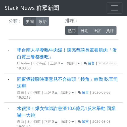
Stack News 群眾新聞
排序：
分類：
要聞
政治
熱門
日期
正評
負評
學台南人早餐喝牛肉湯！陳亮恭談長輩養肌肉「蛋
-
白質三餐都要吃」
ETtoday | 8 小時前 | 正評
0
| 負評
0
|
留言
| 2026-08-08
19:03:00
同窗酒後聊時事意見不合街頭「摔角」較勁 吃官司
-
送辦
自由 | 8 小時前 | 正評
0
| 負評
0
|
留言
| 2026-08-08
19:02:19
水很深！爆女律師詐慈濟10.6億元1反常舉動 同業
-
嚇一大跳
自由 | 8 小時前 | 正評
0
| 負評
0
|
留言
| 2026-08-08
19:01:49