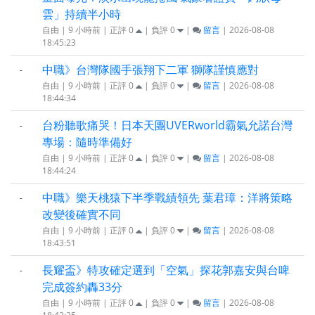
雲」持續半小時
自由 | 9 小時前 | 正評
0
| 負評
0
|
留言
| 2026-08-08
18:45:23
中職》台灣隊國手張翔下二軍 獅隊謹慎應對
-
自由 | 9 小時前 | 正評
0
| 負評
0
|
留言
| 2026-08-08
18:44:34
台粉聽歌痛哭！日本天團UVERworld霸氣允諾台灣
-
專場：隨時準備好
自由 | 9 小時前 | 正評
0
| 負評
0
|
留言
| 2026-08-08
18:44:24
中職》樂天桃猿下半季戰績領先 葉君璋：洋將策略
-
改變後確實不同
自由 | 9 小時前 | 正評
0
| 負評
0
|
留言
| 2026-08-08
18:43:51
長耀盃》特攻確定選到「空氣」探花郭嘉安與台啤
-
完成簽約轟33分
自由 | 9 小時前 | 正評
0
| 負評
0
|
留言
| 2026-08-08