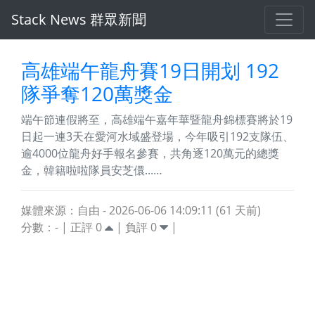
Stack News 群眾新聞
高雄端午龍舟賽19日開划 192
隊爭奪120萬獎金
端午節連假將至，高雄端午嘉年華暨龍舟錦標賽將於19
日起一連3天在愛河水域盛登場，今年吸引192支隊伍、
逾4000位龍舟好手報名參賽，共角逐120萬元的總獎
金，韓籍啦啦隊員安芝儇...…
媒體來源：自由 - 2026-06-06 14:09:11 (61 天前)
分數：
-
| 正評
0
| 負評
0
|