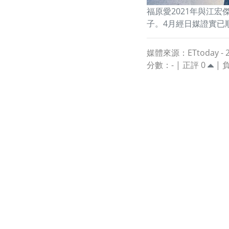
福原愛2021年與江
子。4月經日媒證實已
媒體來源：ETtoday - 202
分數：
-
| 正評
0
| 