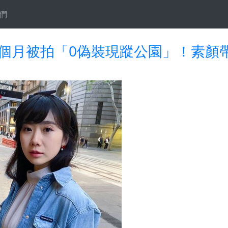
們
2個月被拍「0偽裝現蹤公園」！素顏