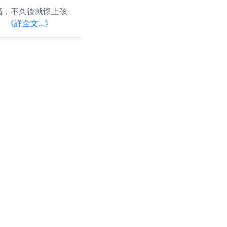
婚，不久後就懷上孩
。
《詳全文...》