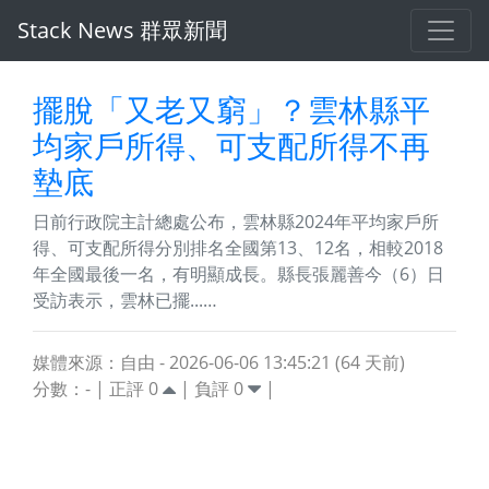
Stack News 群眾新聞
擺脫「又老又窮」？雲林縣平
均家戶所得、可支配所得不再
墊底
日前行政院主計總處公布，雲林縣2024年平均家戶所
得、可支配所得分別排名全國第13、12名，相較2018
年全國最後一名，有明顯成長。縣長張麗善今（6）日
受訪表示，雲林已擺...…
媒體來源：自由 - 2026-06-06 13:45:21 (64 天前)
分數：
-
| 正評
0
| 負評
0
|