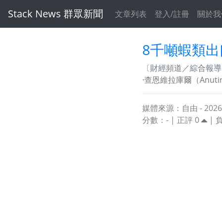
Stack News 群眾新聞
文章列表
登入/註冊
關於我
8千噸蝦類出
〔財經頻道／綜合報導
·查恩維拉庫爾（Anuti
媒體來源：自由 - 2026-06
分數：
-
| 正評
0
| 