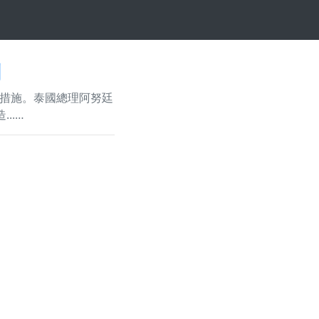
創
措施。泰國總理阿努廷
..…