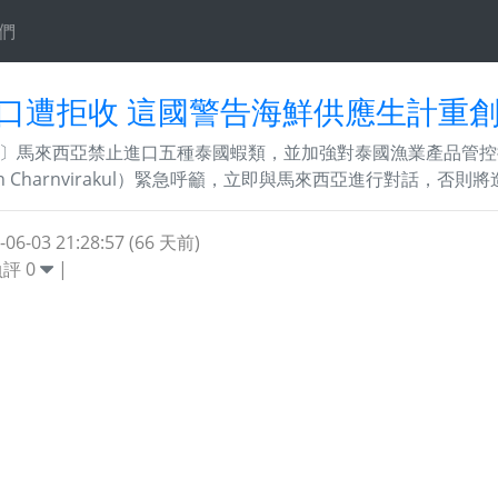
們
口遭拒收 這國警告海鮮供應生計重
〕馬來西亞禁止進口五種泰國蝦類，並加強對泰國漁業產品管控
n Charnvirakul）緊急呼籲，立即與馬來西亞進行對話，否則將造.
-03 21:28:57 (66 天前)
負評
0
|