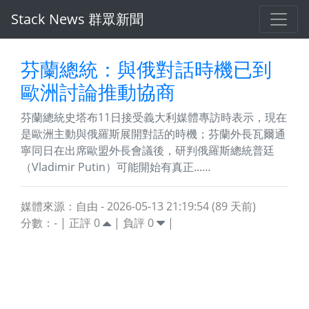
Stack News 群眾新聞
芬蘭總統：與俄對話時機已到
歐洲討論推動協商
芬蘭總統史塔布11日接受義大利媒體專訪時表示，現在
是歐洲主動與俄羅斯展開對話的時機；芬蘭外長瓦爾通
寧同日在出席歐盟外長會議後，研判俄羅斯總統普廷
（Vladimir Putin）可能開始有真正...…
媒體來源：自由 - 2026-05-13 21:19:54 (89 天前)
分數：
-
| 正評
0
| 負評
0
|